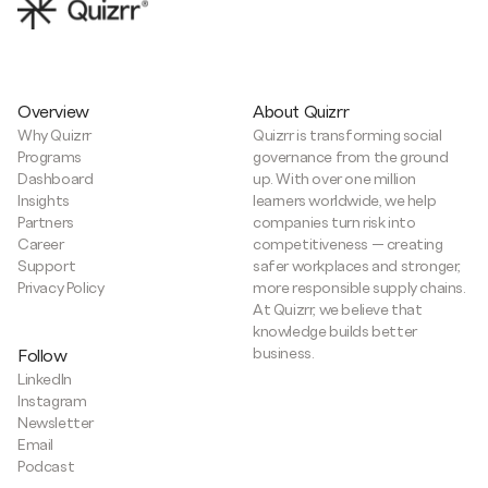
Overview
About Quizrr
Why Quizrr
Quizrr is transforming social
Programs
governance from the ground
Dashboard
up. With over one million
Insights
learners worldwide, we help
Partners
companies turn risk into
Career
competitiveness — creating
Support
safer workplaces and stronger,
Privacy Policy
more responsible supply chains.
At Quizrr, we believe that
knowledge builds better
business.
Follow
LinkedIn
Instagram
Newsletter
Email
Podcast