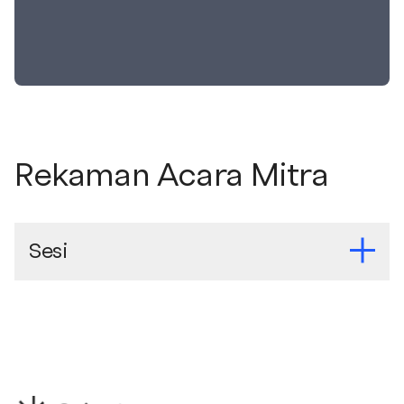
Rekaman Acara Mitra
Sesi
Sesi: 22 July 2024
Akses webinar:
Tonton rekaman
webinar di sini
.